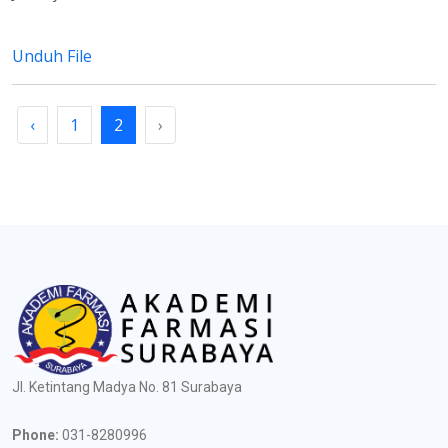
Unduh File
‹
1
2
›
Jl. Ketintang Madya No. 81 Surabaya
Phone:
031-8280996